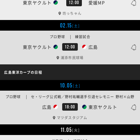
東京ヤクルト
愛媛MP
12:00
坊っちゃん
02.15
[土]
プロ野球 | 練習試合
東京ヤクルト
広島
12:00
浦添市民球場
広島東洋カープの日程
10.05
[土]
プロ野球 | セ・リーグ公式戦／野村祐輔選手引退セレモニー 野村×山野
広島
東京ヤクルト
18:00
マツダスタジアム
11.05
[火]