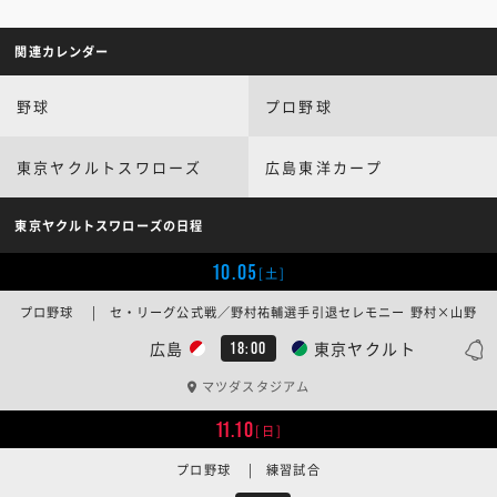
関連カレンダー
野球
プロ野球
東京ヤクルトスワローズ
広島東洋カープ
東京ヤクルトスワローズの日程
10.05
[土]
プロ野球 | セ・リーグ公式戦／野村祐輔選手引退セレモニー 野村×山野
広島
東京ヤクルト
18:00
マツダスタジアム
11.10
[日]
プロ野球 | 練習試合