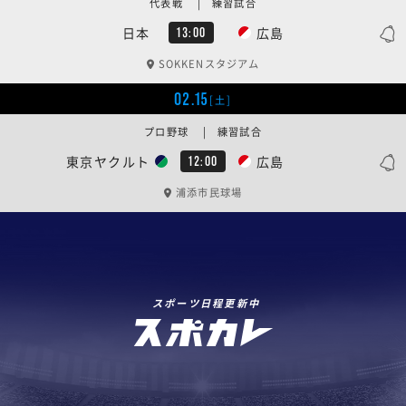
代表戦 | 練習試合
日本
広島
13:00
SOKKENスタジアム
02.15
[土]
プロ野球 | 練習試合
東京ヤクルト
広島
12:00
浦添市民球場
スポーツ日程更新中