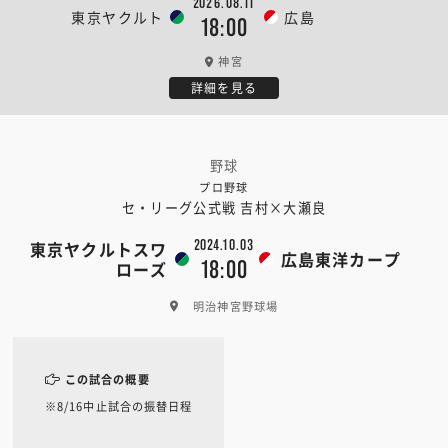
2026.08.11
東京ヤクルト
広島
18:00
神宮
詳細を見る
野球
プロ野球
セ・リーグ公式戦 吉村×大瀬良
2024.10.03
東京ヤクルトスワ
広島東洋カープ
18:00
ローズ
明治神宮野球場
この試合の概要
※8/16中止試合の振替日程