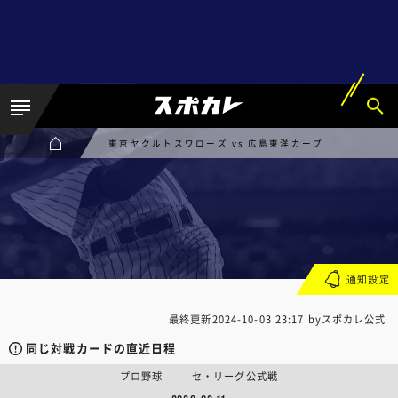
東京ヤクルトスワローズ vs 広島東洋カープ
通知設定
最終更新
2024-10-03 23:17
byスポカレ公式
同じ対戦カードの直近日程
プロ野球 | セ・リーグ公式戦