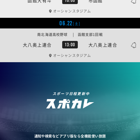
函館大有斗
市函館
10:00
オーシャンスタジアム
06.22
[土]
南北海道高校野球 | 函館支部1回戦
大八奥上連合
大八奥上連合
13:00
オーシャンスタジアム
スポーツ日程更新中
通知や検索などアプリ版なら全機能使い放題