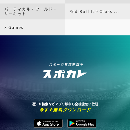
バーティカル・ワールド・
Red Bull Ice Cross ...
サーキット
X Games
スポーツ日程更新中
通知や検索などアプリ版なら全機能使い放題
今すぐ無料ダウンロード