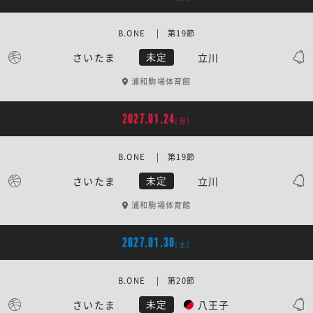
B.ONE | 第19節
さいたま
立川
未定
浦和駒場体育館
2027.01.24
[日]
B.ONE | 第19節
さいたま
立川
未定
浦和駒場体育館
2027.01.30
[土]
B.ONE | 第20節
さいたま
八王子
未定