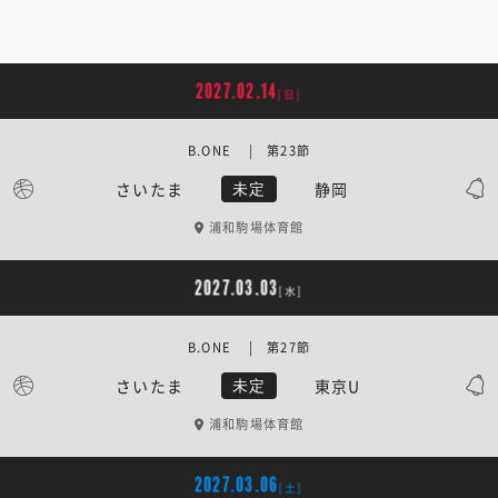
2027.02.14
[日]
B.ONE | 第23節
さいたま
静岡
未定
浦和駒場体育館
2027.03.03
[水]
B.ONE | 第27節
さいたま
東京U
未定
浦和駒場体育館
2027.03.06
[土]