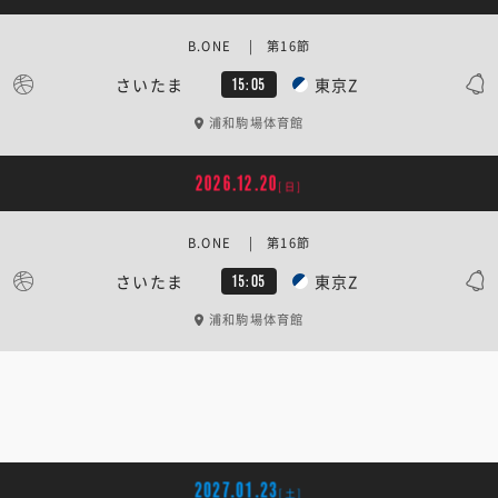
B.ONE | 第16節
さいたま
東京Z
15:05
浦和駒場体育館
2026.12.20
[日]
B.ONE | 第16節
さいたま
東京Z
15:05
浦和駒場体育館
2027.01.23
[土]