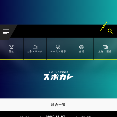
競技
大会・リーグ
チーム・選手
会場
放送・配信
スポーツ日程更新中
試合一覧