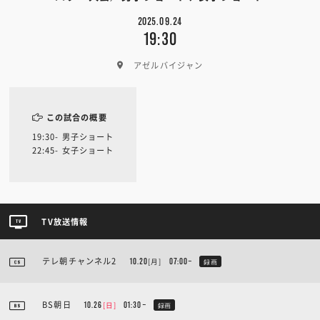
2025.09.24
19:30
アゼルバイジャン
この試合の概要
19:30- 男子ショート
22:45- 女子ショート
TV放送情報
テレ朝チャンネル2
[月]
10.20
07:00~
録画
BS朝日
[日]
10.26
01:30~
録画