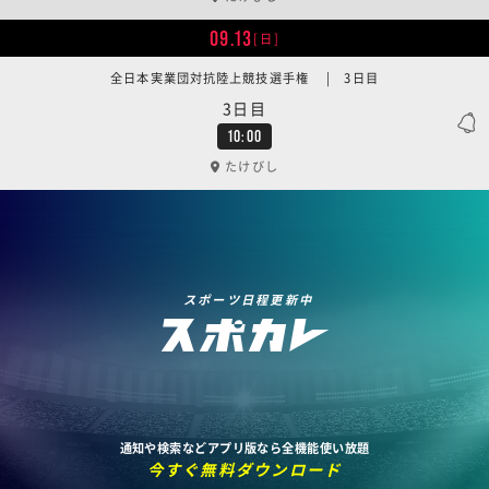
09.13
[日]
全日本実業団対抗陸上競技選手権 | 3日目
3日目
10:00
たけびし
スポーツ日程更新中
通知や検索などアプリ版なら全機能使い放題
今すぐ無料ダウンロード