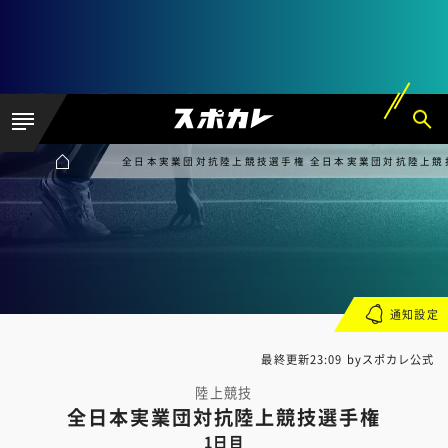
全日本実業団対抗陸上競技選手権 全日本実業団対抗陸上競
通知設定
最終更新23:09 byスポカレ公式
陸上競技
全日本実業団対抗陸上競技選手権
1日目