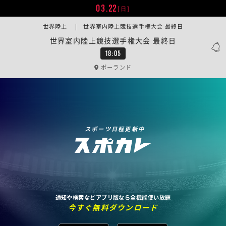
03.22
[日]
世界陸上 | 世界室内陸上競技選手権大会 最終日
世界室内陸上競技選手権大会 最終日
18:05
ポーランド
スポーツ日程更新中
通知や検索などアプリ版なら全機能使い放題
今すぐ無料ダウンロード