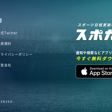
U
スポーツ日程更新
式Twitter
利用規約
通知や検索などアプ
プライバシーポリシー
今すぐ無料ダ
運営会社
SERVED.