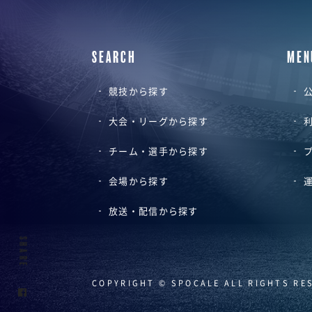
SEARCH
MEN
競技から探す
公
大会・リーグから探す
チーム・選手から探す
会場から探す
放送・配信から探す
SHARE
COPYRIGHT © SPOCALE ALL RIGHTS RE