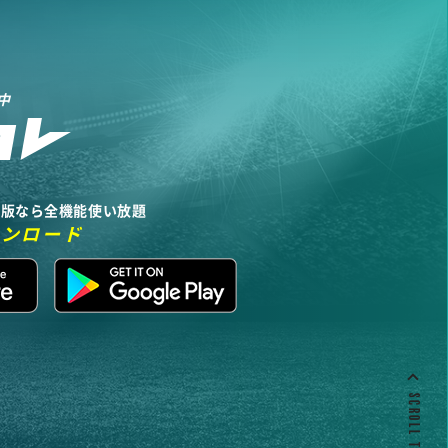
中
リ版なら全機能使い放題
ウンロード
SCROLL TO TOP