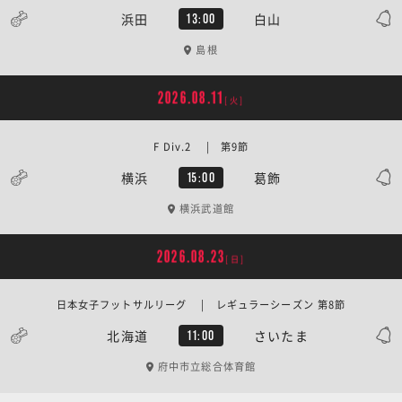
浜田
白山
13:00
島根
2026.08.11
[火]
F Div.2 | 第9節
横浜
葛飾
15:00
横浜武道館
2026.08.23
[日]
日本女子フットサルリーグ | レギュラーシーズン 第8節
北海道
さいたま
11:00
府中市立総合体育館