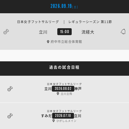
2026.09.19
[土]
日本女子フットサルリーグ | レギュラーシーズン 第11節
立川
流経大
15:00
府中市立総合体育館
過去の試合日程
日本女子フットサルリーグ
立川
神戸
2026.08.02
立川立飛
日本女子フットサルリーグ
すみだ
立川
2026.07.18
ひがしんメイン