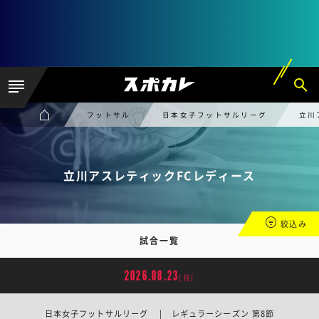
フットサル
日本女子フットサルリーグ
立川
立川アスレティックFCレディース
絞込み
試合一覧
2026.08.23
[日]
日本女子フットサルリーグ | レギュラーシーズン 第8節