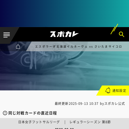
エスポラーダ北海道イルネーヴェ vs さいたまサイコロ
通知設定
最終更新
2025-09-13 10:37
byスポカレ公式
同じ対戦カードの直近日程
日本女子フットサルリーグ | レギュラーシーズン 第8節