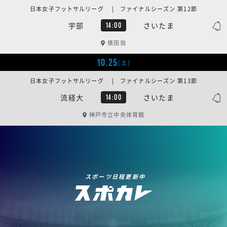
日本女子フットサルリーグ | ファイナルシーズン 第12節
宇部
さいたま
14:00
俵田翁
10.25
[土]
日本女子フットサルリーグ | ファイナルシーズン 第13節
流経大
さいたま
14:00
神戸市立中央体育館
スポーツ日程更新中