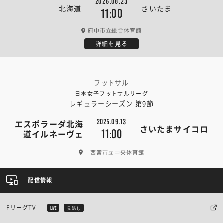
2026.08.23
北海道
さいたま
11:00
府中市立総合体育館
詳細を見る
フットサル
日本女子フットサルリーグ
レギュラーシーズン 第9節
2025.09.13
エスポラーダ北海
さいたまサイコロ
11:00
道イルネーヴェ
西宮市立中央体育館
配信情報
FリーグTV
LIVE
見逃し