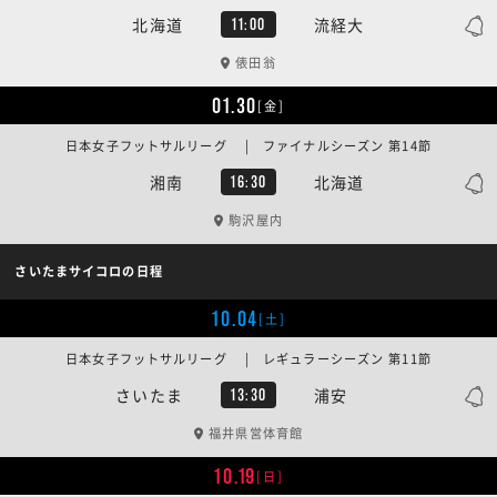
北海道
流経大
11:00
俵田翁
01.30
[金]
日本女子フットサルリーグ | ファイナルシーズン 第14節
湘南
北海道
16:30
駒沢屋内
さいたまサイコロの日程
10.04
[土]
日本女子フットサルリーグ | レギュラーシーズン 第11節
さいたま
浦安
13:30
福井県営体育館
10.19
[日]