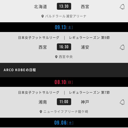
北海道
西宮
13:30
バルドラール浦安アリーナ
09.13
[土]
日本女子フットサルリーグ | レギュラーシーズン 第9節
西宮
浦安
16:30
西宮中央
ARCO KOBEの日程
08.10
[日]
日本女子フットサルリーグ | レギュラーシーズン 第7節
湘南
神戸
11:00
ニューライフアリーナ龍ケ崎
09.06
[土]