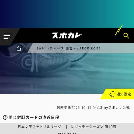
SWH レディース 西宮 vs ARCO KOBE
通知設定
最終更新
2025-10-19 04:18
byスポカレ公式
同じ対戦カードの直近日程
日本女子フットサルリーグ | レギュラーシーズン 第10節