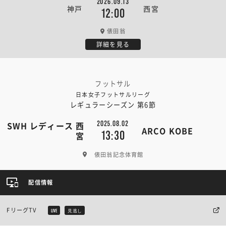
2026.09.13
神戸
西宮
12:00
俵田翁
詳細を見る
フットサル
日本女子フットサルリーグ
レギュラーシーズン 第6節
2025.08.02
SWH レディース 西
ARCO KOBE
13:30
宮
俵田翁記念体育館
配信情報
FリーグTV
LIVE
見逃し