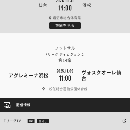
2026.10.31
仙台
浜松
14:00
岩沼市総合体育館
詳細を見る
フットサル
Fリーグ ディビジョン２
第14節
2025.11.09
ヴォスクオーレ仙
アグレミーナ浜松
11:00
台
松任総合運動公園体育館
配信情報
FリーグTV
LIVE
見逃し