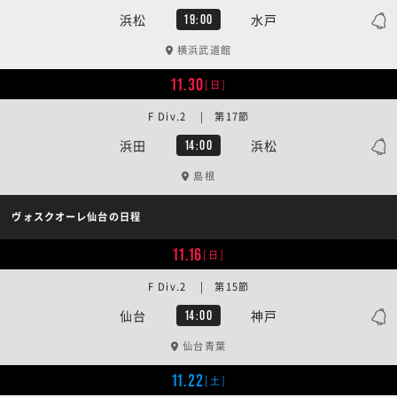
浜松
水戸
19:00
横浜武道館
11.30
[日]
F Div.2 | 第17節
浜田
浜松
14:00
島根
ヴォスクオーレ仙台の日程
11.16
[日]
F Div.2 | 第15節
仙台
神戸
14:00
仙台青葉
11.22
[土]