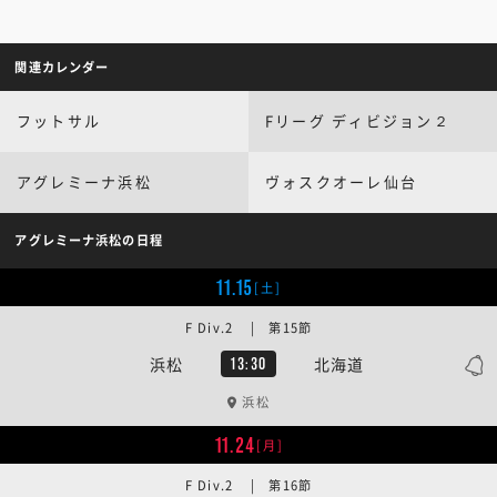
関連カレンダー
フットサル
Fリーグ ディビジョン２
アグレミーナ浜松
ヴォスクオーレ仙台
アグレミーナ浜松の日程
11.15
[土]
F Div.2 | 第15節
浜松
北海道
13:30
浜松
11.24
[月]
F Div.2 | 第16節