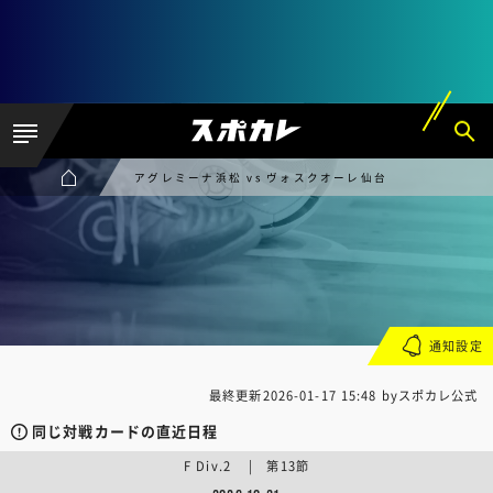
アグレミーナ浜松 vs ヴォスクオーレ仙台
通知設定
最終更新
2026-01-17 15:48
byスポカレ公式
同じ対戦カードの直近日程
F Div.2 | 第13節