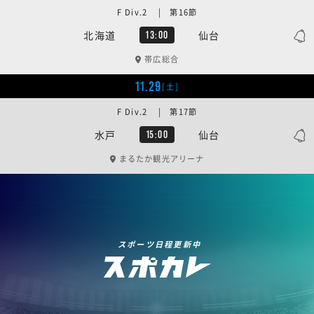
F Div.2 | 第16節
北海道
仙台
13:00
帯広総合
11.29
[土]
F Div.2 | 第17節
水戸
仙台
15:00
まるたか観光アリーナ
スポーツ日程更新中