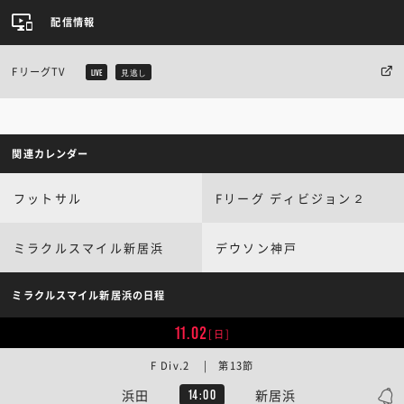
配信情報
FリーグTV
LIVE
見逃し
関連カレンダー
フットサル
Fリーグ ディビジョン２
ミラクルスマイル新居浜
デウソン神戸
ミラクルスマイル新居浜の日程
11.02
[日]
F Div.2 | 第13節
浜田
新居浜
14:00