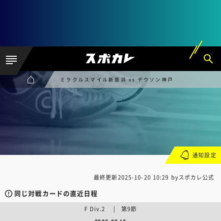
ミラクルスマイル新居浜 vs デウソン神戸
通知設定
最終更新
2025-10-20 10:29
byスポカレ公式
同じ対戦カードの直近日程
F Div.2 | 第9節