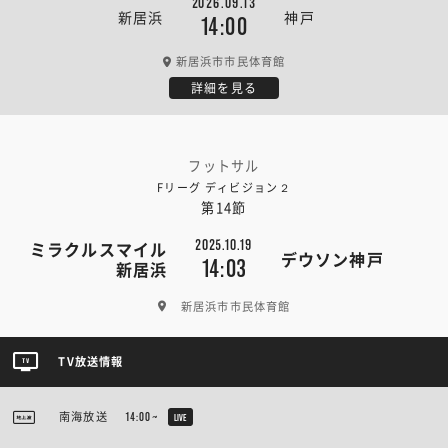
2026.09.13
新居浜
神戸
14:00
新居浜市市民体育館
詳細を見る
フットサル
Fリーグ ディビジョン２
第14節
2025.10.19
ミラクルスマイル
デウソン神戸
14:03
新居浜
新居浜市市民体育館
TV放送情報
南海放送
14:00~
LIVE