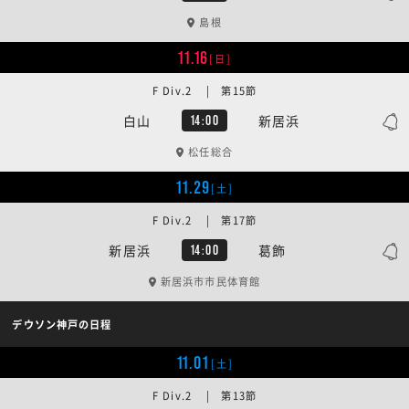
島根
11.16
[日]
F Div.2 | 第15節
白山
新居浜
14:00
松任総合
11.29
[土]
F Div.2 | 第17節
新居浜
葛飾
14:00
新居浜市市民体育館
デウソン神戸の日程
11.01
[土]
F Div.2 | 第13節