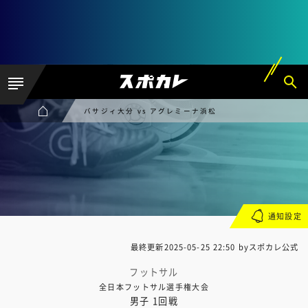
バサジィ大分 vs アグレミーナ浜松
通知設定
最終更新
2025-05-25 22:50
byスポカレ公式
フットサル
全日本フットサル選手権大会
男子 1回戦