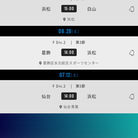
浜松
白山
15:00
浜松
06.28
[土]
F Div.2 | 第3節
葛飾
浜松
14:00
葛飾区水元総合スポーツセンター
07.12
[土]
F Div.2 | 第5節
仙台
浜松
14:00
仙台青葉