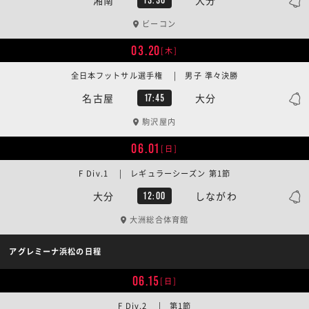
ビーコン
03.20
[木]
全日本フットサル選手権 | 男子 準々決勝
名古屋
大分
17:45
駒沢屋内
06.01
[日]
F Div.1 | レギュラーシーズン 第1節
大分
しながわ
12:00
大洲総合体育館
アグレミーナ浜松の日程
06.15
[日]
F Div.2 | 第1節