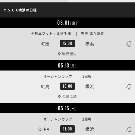
Y.S.C.C横浜の日程
03.01
[金]
全日本フットサル選手権 | 男子 準々決勝
町田
横浜
15:30
駒沢屋内
05.13
[月]
オーシャンカップ | 1回戦
広島
横浜
18:00
金城ふ頭
05.15
[水]
オーシャンカップ | 2回戦
O-PA
横浜
11:00