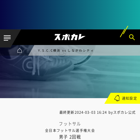
Y.S.C.C横浜 vs しながわシティ
通知設定
最終更新
2024-03-03 16:24
byスポカレ公式
フットサル
全日本フットサル選手権大会
男子 2回戦