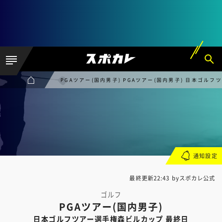
PGAツアー(国内男子) PGAツアー(国内男子) 日本ゴル
通知設定
最終更新22:43 byスポカレ公式
ゴルフ
PGAツアー(国内男子)
日本ゴルフツアー選手権森ビルカップ 最終日