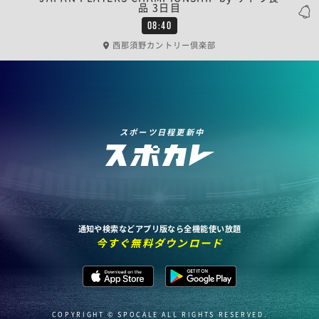
品 3日目
08:40
西那須野カントリー倶楽部
スポーツ日程更新中
通知や検索などアプリ版なら全機能使い放題
今すぐ無料ダウンロード
COPYRIGHT © SPOCALE ALL RIGHTS RESERVED.