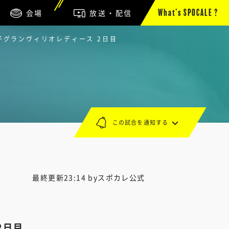
会場
放送・配信
What’s SPOCALE ?
丸子グランヴィリオレディース 2日目
この試合を通知する
最終更新23:14 byスポカレ公式
2日目