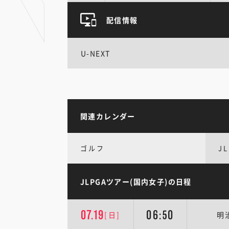
配信情報
U-NEXT
関連カレンダー
ゴルフ
J
JLPGAツアー(国内女子)の日程
07.19
06:50
[日]
明