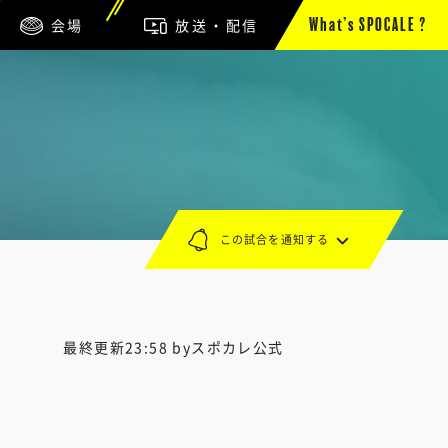
会場
放送・配信
What’s SPOCALE ?
この試合を通知する
最終更新23:58 byスポカレ公式