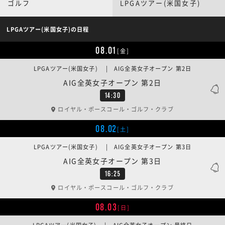
ゴルフ
LPGAツアー(米国女子)
LPGAツアー(米国女子)の日程
08.01
[金]
LPGAツアー(米国女子) | AIG全英女子オープン 第2日
AIG全英女子オープン 第2日
14:30
ロイヤル・ポースコール・ゴルフ・クラブ
08.02
[土]
LPGAツアー(米国女子) | AIG全英女子オープン 第3日
AIG全英女子オープン 第3日
16:25
ロイヤル・ポースコール・ゴルフ・クラブ
08.03
[日]