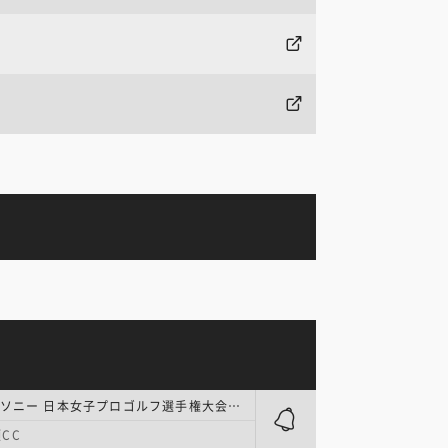
国内女子 | ソニー 日本女子プロゴルフ選手権大会 第3日
CC