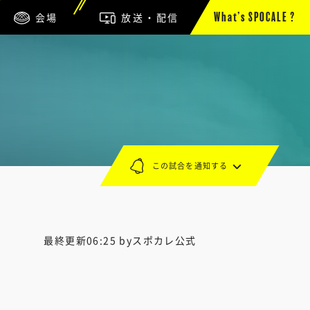
会場
放送・配信
What’s SPOCALE ?
日
この試合を通知する
最終更新06:25 byスポカレ公式