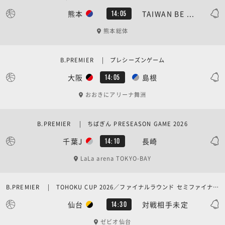
熊本
TAIWAN BE ...
14:05
熊本総体
B.PREMIER | プレシーズンゲーム
大阪
島根
14:05
おおきにアリーナ舞洲
B.PREMIER | ちばぎん PRESEASON GAME 2026
千葉J
長崎
14:10
LaLa arena TOKYO-BAY
B.PREMIER | TOHOKU CUP 2026／ファイナルラウンド セミファイナル
仙台
対戦相手未定
14:30
ゼビオ仙台