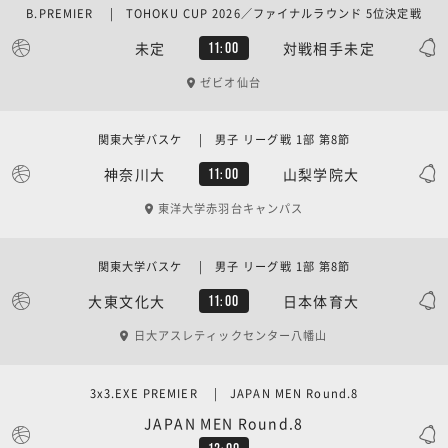
B.PREMIER | TOHOKU CUP 2026／ファイナルラウンド 5位決定戦
未定
対戦相手未定
11:00
ゼビオ仙台
関東大学バスケ | 男子 リーグ戦 1部 第8節
神奈川大
山梨学院大
11:00
東洋大学赤羽台キャンパス
関東大学バスケ | 男子 リーグ戦 1部 第8節
大東文化大
日本体育大
11:00
日大アスレティックセンター八幡山
3x3.EXE PREMIER | JAPAN MEN Round.8
JAPAN MEN Round.8