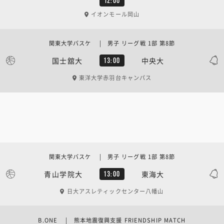
12:00
イオンモール岡山
関東大学バスケ | 男子 リーグ戦 1部 第8節
国士舘大
中央大
13:00
東洋大学赤羽台キャンパス
関東大学バスケ | 男子 リーグ戦 1部 第8節
青山学院大
東海大
13:00
日大アスレティックセンター八幡山
B.ONE | 熊本地震復興支援 FRIENDSHIP MATCH