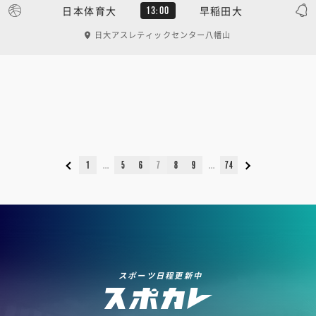
日本体育大
早稲田大
13:00
日大アスレティックセンター八幡山
1
5
6
7
8
9
74
スポーツ日程更新中