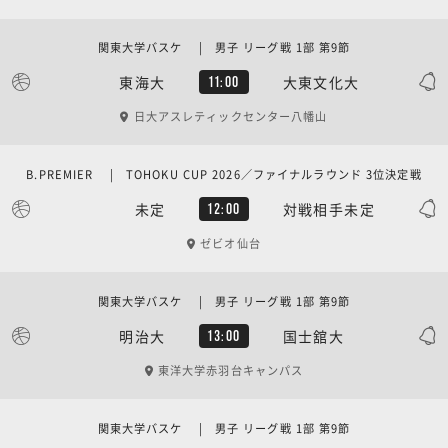
関東大学バスケ | 男子 リーグ戦 1部 第9節
東海大
大東文化大
11:00
日大アスレティックセンター八幡山
B.PREMIER | TOHOKU CUP 2026／ファイナルラウンド 3位決定戦
未定
対戦相手未定
12:00
ゼビオ仙台
関東大学バスケ | 男子 リーグ戦 1部 第9節
明治大
国士舘大
13:00
東洋大学赤羽台キャンパス
関東大学バスケ | 男子 リーグ戦 1部 第9節