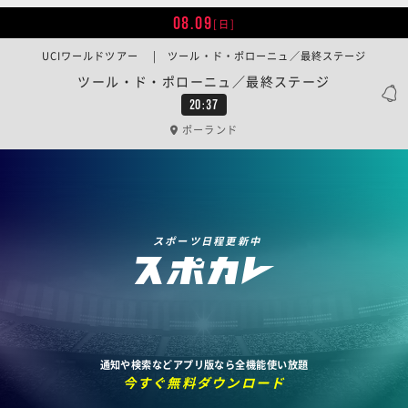
08.09
[日]
UCIワールドツアー | ツール・ド・ポローニュ／最終ステージ
ツール・ド・ポローニュ／最終ステージ
20:37
ポーランド
スポーツ日程更新中
通知や検索などアプリ版なら全機能使い放題
今すぐ無料ダウンロード