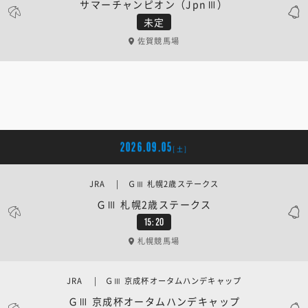
サマーチャンピオン（JpnⅢ）
未定
佐賀競馬場
2026.09.05
[土]
JRA | ＧⅢ 札幌2歳ステークス
ＧⅢ 札幌2歳ステークス
15:20
札幌競馬場
JRA | ＧⅢ 京成杯オータムハンデキャップ
ＧⅢ 京成杯オータムハンデキャップ