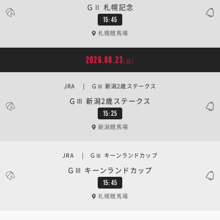
ＧⅡ 札幌記念
15:45
札幌競馬場
2026.08.23
[日]
JRA | ＧⅢ 新潟2歳ステークス
ＧⅢ 新潟2歳ステークス
15:25
新潟競馬場
JRA | ＧⅢ キーンランドカップ
ＧⅢ キーンランドカップ
15:45
札幌競馬場