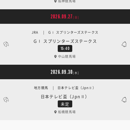
阪神競馬場
2026.09.27
[日]
JRA | ＧⅠ スプリンターズステークス
ＧⅠ スプリンターズステークス
15:40
中山競馬場
2026.09.30
[水]
地方競馬 | 日本テレビ盃（JpnⅡ）
日本テレビ盃（JpnⅡ）
未定
船橋競馬場