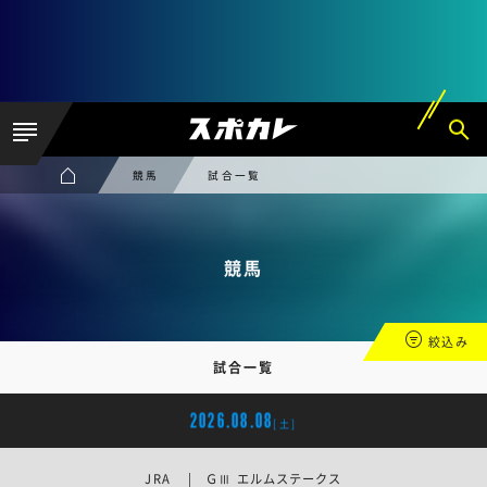
競馬
試合一覧
競馬
絞込み
試合一覧
2026.08.08
[土]
JRA | ＧⅢ エルムステークス