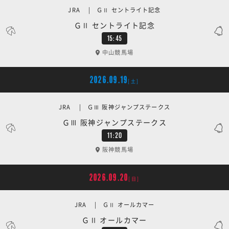
JRA | ＧⅡ セントライト記念
ＧⅡ セントライト記念
15:45
中山競馬場
2026.09.19
[土]
JRA | ＧⅢ 阪神ジャンプステークス
ＧⅢ 阪神ジャンプステークス
11:20
阪神競馬場
2026.09.20
[日]
JRA | ＧⅡ オールカマー
ＧⅡ オールカマー