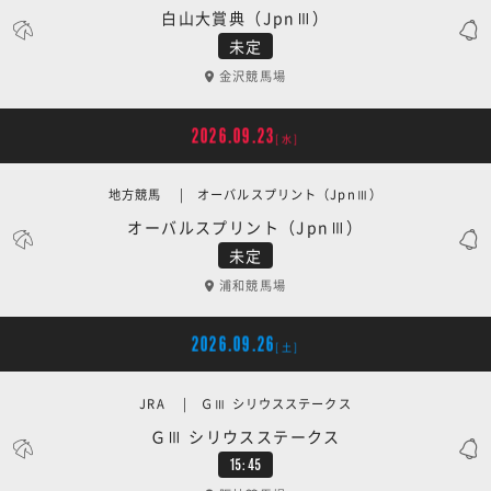
白山大賞典（JpnⅢ）
未定
金沢競馬場
2026.09.23
[水]
地方競馬 | オーバルスプリント（JpnⅢ）
オーバルスプリント（JpnⅢ）
未定
浦和競馬場
2026.09.26
[土]
JRA | ＧⅢ シリウスステークス
ＧⅢ シリウスステークス
15:45