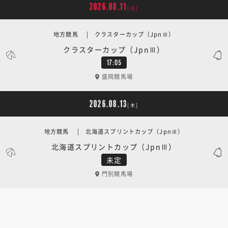
2026.08.11
[火]
地方競馬 | クラスターカップ（JpnⅢ）
クラスターカップ（JpnⅢ）
17:05
盛岡競馬場
2026.08.13
[木]
地方競馬 | 北海道スプリントカップ（JpnⅢ）
北海道スプリントカップ（JpnⅢ）
未定
門別競馬場