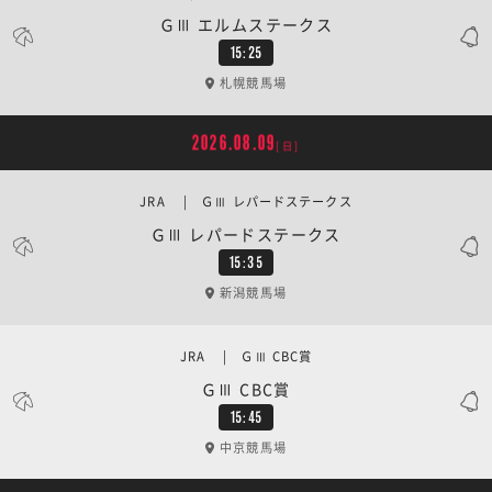
ＧⅢ エルムステークス
15:25
札幌競馬場
2026.08.09
[日]
JRA | ＧⅢ レパードステークス
ＧⅢ レパードステークス
15:35
新潟競馬場
JRA | ＧⅢ CBC賞
ＧⅢ CBC賞
15:45
中京競馬場