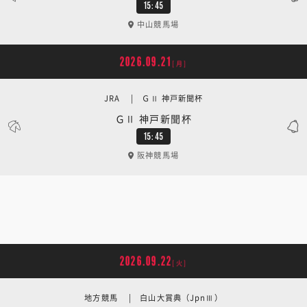
15:45
中山競馬場
2026.09.21
[月]
JRA | ＧⅡ 神戸新聞杯
ＧⅡ 神戸新聞杯
15:45
阪神競馬場
2026.09.22
[火]
地方競馬 | 白山大賞典（JpnⅢ）