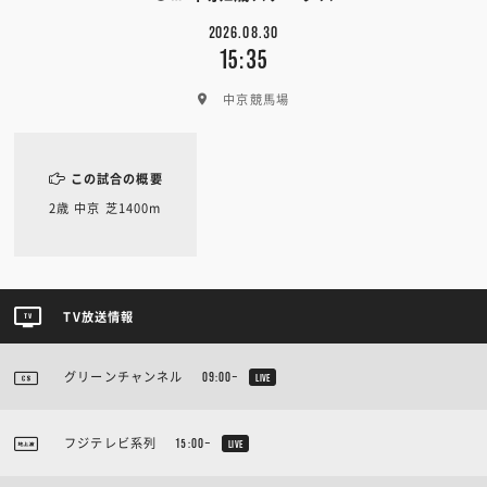
2026.08.30
15:35
中京競馬場
この試合の概要
2歳 中京 芝1400m
TV放送情報
グリーンチャンネル
09:00~
LIVE
フジテレビ系列
15:00~
LIVE