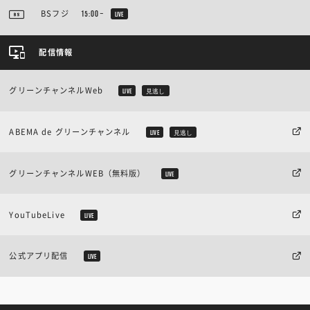
BSフジ
15:00~
LIVE
配信情報
グリーンチャンネルWeb
LIVE
見逃し
ABEMA de グリーンチャンネル
LIVE
見逃し
グリーンチャンネルWEB（無料版）
LIVE
YouTubeLive
LIVE
公式アプリ配信
LIVE