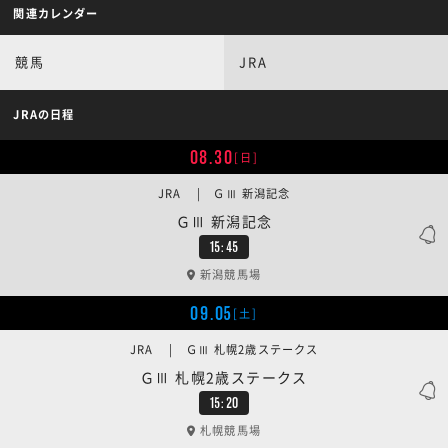
関連カレンダー
競馬
JRA
JRAの日程
08.30
[日]
JRA | ＧⅢ 新潟記念
ＧⅢ 新潟記念
15:45
新潟競馬場
09.05
[土]
JRA | ＧⅢ 札幌2歳ステークス
ＧⅢ 札幌2歳ステークス
15:20
札幌競馬場