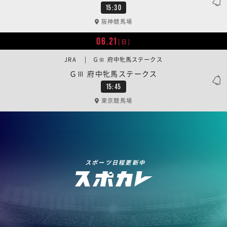
15:30
阪神競馬場
06.21
[日]
JRA | ＧⅢ 府中牝馬ステークス
ＧⅢ 府中牝馬ステークス
15:45
東京競馬場
スポーツ日程更新中