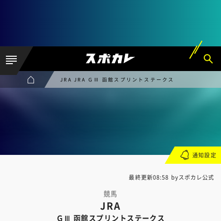
JRA JRA ＧⅢ 函館スプリントステークス
通知設定
最終更新08:58 byスポカレ公式
競馬
JRA
ＧⅢ 函館スプリントステークス