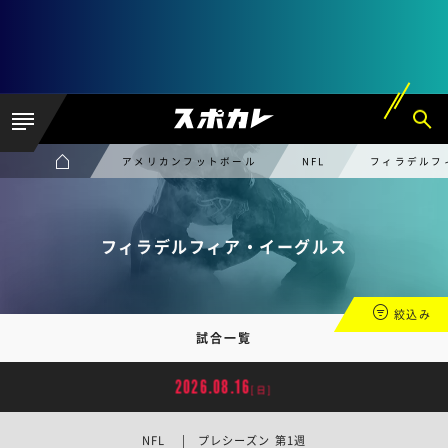
アメリカンフットボール
NFL
フィラデルフ
フィラデルフィア・イーグルス
絞込み
試合一覧
2026.08.16
[日]
NFL | プレシーズン 第1週