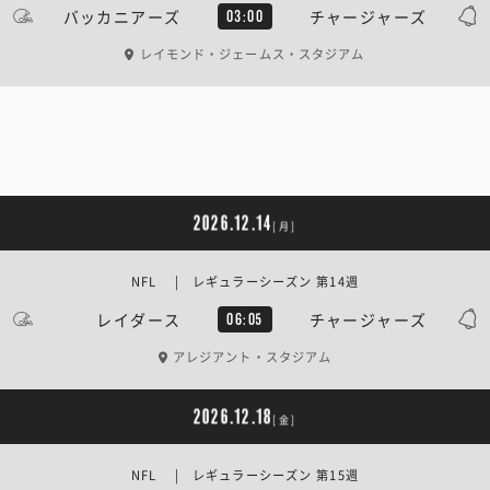
バッカニアーズ
チャージャーズ
03:00
レイモンド・ジェームス・スタジアム
2026.12.14
[月]
NFL | レギュラーシーズン 第14週
レイダース
チャージャーズ
06:05
アレジアント・スタジアム
2026.12.18
[金]
NFL | レギュラーシーズン 第15週