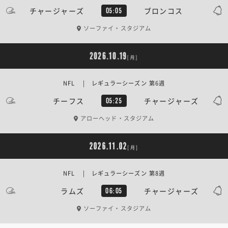
チャージャーズ
ブロンコス
05:05
ソーファイ・スタジアム
2026.10.19
[月]
NFL | レギュラーシーズン 第6週
チーフス
チャージャーズ
05:25
アローヘッド・スタジアム
2026.11.02
[月]
NFL | レギュラーシーズン 第8週
ラムズ
チャージャーズ
06:05
ソーファイ・スタジアム