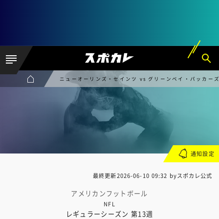
ニューオーリンズ・セインツ vs グリーンベイ・パッカー
通知設定
最終更新
2026-06-10 09:32
byスポカレ公式
アメリカンフットボール
NFL
レギュラーシーズン 第13週