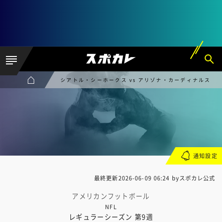
シアトル・シーホークス vs アリゾナ・カーディナルス
通知設定
最終更新
2026-06-09 06:24
byスポカレ公式
アメリカンフットボール
NFL
レギュラーシーズン 第9週