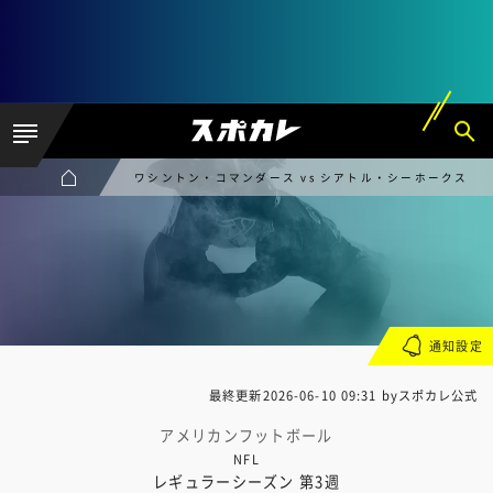
ワシントン・コマンダース vs シアトル・シーホークス
通知設定
最終更新
2026-06-10 09:31
byスポカレ公式
アメリカンフットボール
NFL
レギュラーシーズン 第3週