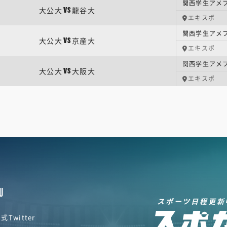
関西学生アメフト
大公大
龍谷大
VS
エキスポ
関西学生アメフト
大公大
京産大
VS
エキスポ
関西学生アメフト
大公大
大阪大
VS
エキスポ
U
スポーツ日程更新
式Twitter