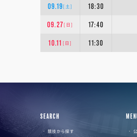
09.19
18:30
[土]
09.27
17:40
[日]
10.11
11:30
[日]
SEARCH
MEN
競技から探す
公