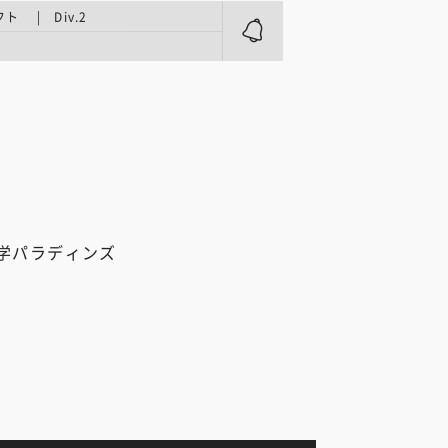
ト | Div.2
学パラディンズ