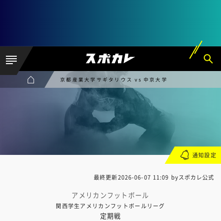
京都産業大学サギタリウス vs 中京大学
通知設定
最終更新
2026-06-07 11:09
byスポカレ公式
アメリカンフットボール
関西学生アメリカンフットボールリーグ
定期戦