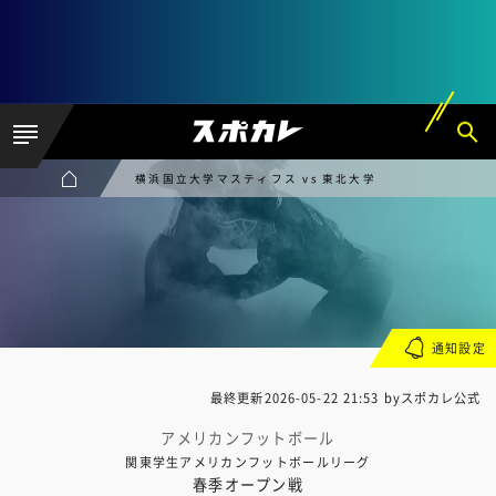
横浜国立大学マスティフス vs 東北大学
通知設定
最終更新
2026-05-22 21:53
byスポカレ公式
アメリカンフットボール
関東学生アメリカンフットボールリーグ
春季オープン戦