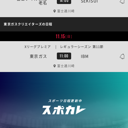
SEKISUI
14:00
老名
富士通川崎
東京ガスクリエイターズの日程
11.15
[日]
Xリーグプレミア | レギュラーシーズン 第11節
東京ガス
IBM
11:00
富士通川崎
スポーツ日程更新中