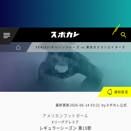
SEKISUIチャレンジャーズ vs 東京ガスクリエイターズ
通知設定
最終更新
2026-06-14 03:21
byスポカレ公式
アメリカンフットボール
Xリーグプレミア
レギュラーシーズン 第10節