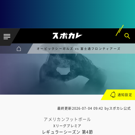
オービックシーガルズ vs 富士通フロンティアーズ
通知設定
最終更新
2026-07-04 09:42
byスポカレ公式
アメリカンフットボール
Xリーグプレミア
レギュラーシーズン 第4節