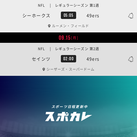
NFL | レギュラーシーズン 第1週
シーホークス
49ers
05:05
ルーメン・フィールド
09.15
[月]
NFL | レギュラーシーズン 第2週
セインツ
49ers
02:00
シーザーズ・スーパードーム
スポーツ日程更新中