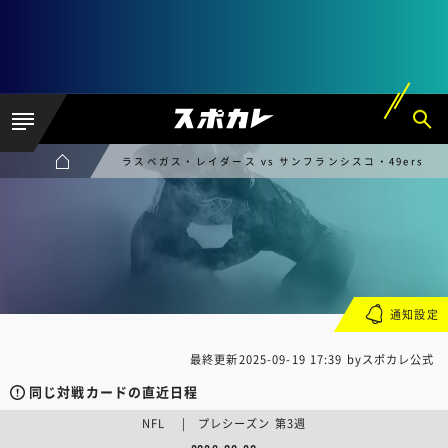
ラスベガス・レイダース vs サンフランシスコ・49ers
通知設定
最終更新
2025-09-19 17:39
byスポカレ公式
同じ対戦カードの直近日程
NFL | プレシーズン 第3週