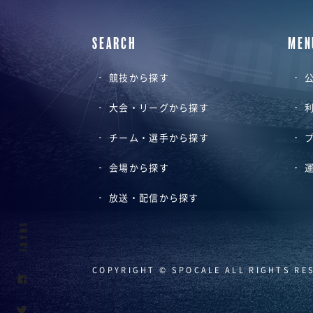
SEARCH
MEN
競技から探す
公
大会・リーグから探す
チーム・選手から探す
会場から探す
放送・配信から探す
SHARE
COPYRIGHT © SPOCALE ALL RIGHTS RE