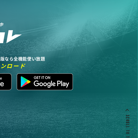
中
リ版なら全機能使い放題
ウンロード
SCROLL TO TOP