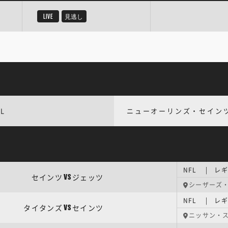
LIVE
見逃し
L
ニューオーリンズ・セイン
NFL | レ
セインツ
ジェッツ
VS
シーザーズ
NFL | レ
タイタンズ
セインツ
VS
ニッサン・