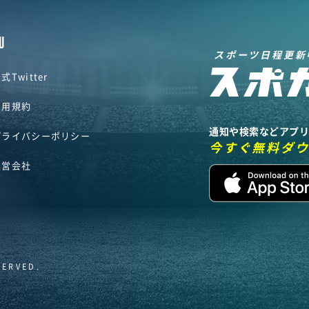
U
スポーツ日程更新
式Twitter
利用規約
通知や検索などアプ
プライバシーポリシー
今すぐ無料ダ
運営会社
SERVED.