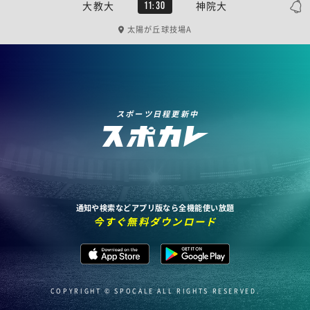
大教大
神院大
11:30
太陽が丘球技場A
スポーツ日程更新中
通知や検索などアプリ版なら全機能使い放題
今すぐ無料ダウンロード
COPYRIGHT © SPOCALE ALL RIGHTS RESERVED.