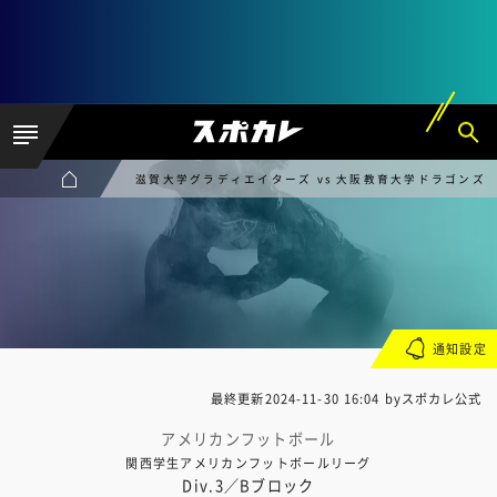
滋賀大学グラディエイターズ vs 大阪教育大学ドラゴンズ
通知設定
最終更新
2024-11-30 16:04
byスポカレ公式
アメリカンフットボール
関西学生アメリカンフットボールリーグ
Div.3／Bブロック