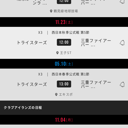
12:00
ンラ ...
バー ...
鶴見緑地球技場
11.23
[土]
X3 | 西日本秋季公式戦 第5節
三重ファイアー
トライスターズ
12:00
バー ...
王子ST
05.10
[土]
X3 | 西日本春季公式戦 第1節
三重ファイアー
トライスターズ
13:00
バー ...
エキスポ
クラブアイランズの日程
11.04
[月]