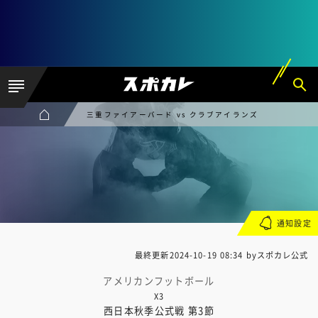
三重ファイアーバード vs クラブアイランズ
通知設定
最終更新
2024-10-19 08:34
byスポカレ公式
アメリカンフットボール
X3
西日本秋季公式戦 第3節