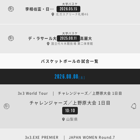
大学バスケ
李相佰盃・日韓大学代表バスケットボール競技大会 GAME1
2026.05.15
北ガスアリーナ札幌46
大学バスケ
デ・ラサール大
高麗大
2025.08.11
国立代々木競技場 第二体育館
バスケットボールの試合一覧
2026.08.08
[土]
3x3 World Tour | チャレンジャーズ／上野原大会 1日目
チャレンジャーズ／上野原大会 1日目
10:10
山梨県
3x3.EXE PREMIER | JAPAN WOMEN Round.7