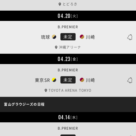
とどろき
04.20
[火]
B.PREMIER
琉球
川崎
未定
沖縄アリーナ
04.23
[金]
B.PREMIER
東京SR
川崎
未定
TOYOTA ARENA TOKYO
富山グラウジーズの日程
04.14
[水]
B.PREMIER