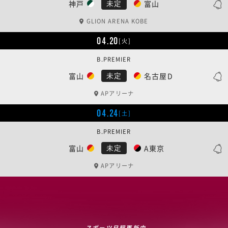
神戸
富山
未定
GLION ARENA KOBE
04.20
[火]
B.PREMIER
富山
名古屋D
未定
APアリーナ
04.24
[土]
B.PREMIER
富山
A東京
未定
APアリーナ
スポーツ日程更新中