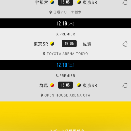
宇都宮
東京SR
15:05
日環アリーナ栃木
12.16
[水]
B.PREMIER
東京SR
佐賀
19:05
TOYOTA ARENA TOKYO
12.19
[土]
B.PREMIER
群馬
東京SR
15:05
OPEN HOUSE ARENA OTA
スポーツ日程更新中