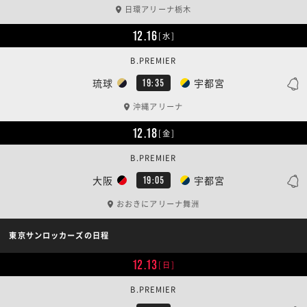
日環アリーナ栃木
12.16
[水]
B.PREMIER
琉球
宇都宮
19:35
沖縄アリーナ
12.18
[金]
B.PREMIER
大阪
宇都宮
19:05
おおきにアリーナ舞洲
東京サンロッカーズの日程
12.13
[日]
B.PREMIER