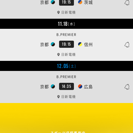
京都
茨城
19:15
日新電機
11.18
[水]
B.PREMIER
京都
信州
19:15
日新電機
12.05
[土]
B.PREMIER
京都
広島
14:35
日新電機
スポーツ日程更新中