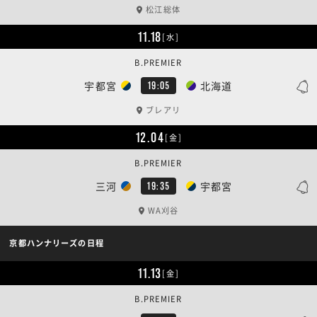
松江総体
11.18
[水]
B.PREMIER
宇都宮
北海道
19:05
ブレアリ
12.04
[金]
B.PREMIER
三河
宇都宮
19:35
WA刈谷
京都ハンナリーズの日程
11.13
[金]
B.PREMIER