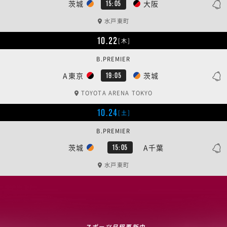
茨城
大阪
15:05
水戸東町
10.22
[木]
B.PREMIER
A東京
茨城
19:05
TOYOTA ARENA TOKYO
10.24
[土]
B.PREMIER
茨城
A千葉
15:05
水戸東町
スポーツ日程更新中