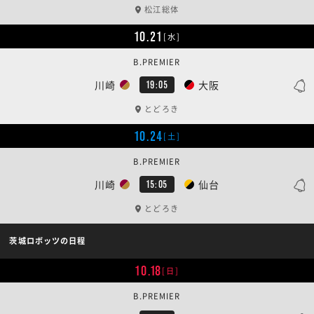
松江総体
10.21
[水]
B.PREMIER
川崎
大阪
19:05
とどろき
10.24
[土]
B.PREMIER
川崎
仙台
15:05
とどろき
茨城ロボッツの日程
10.18
[日]
B.PREMIER