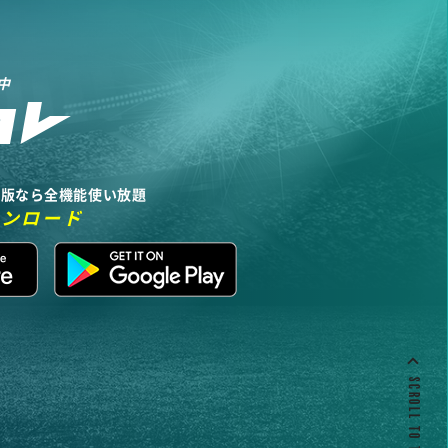
中
リ版なら全機能使い放題
ウンロード
SCROLL TO TOP