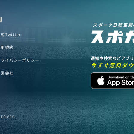
U
スポーツ日程更新
式Twitter
利用規約
通知や検索などアプ
プライバシーポリシー
今すぐ無料ダ
運営会社
SERVED.