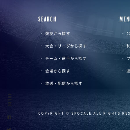
SEARCH
MEN
競技から探す
公
大会・リーグから探す
チーム・選手から探す
会場から探す
放送・配信から探す
SHARE
COPYRIGHT © SPOCALE ALL RIGHTS RE