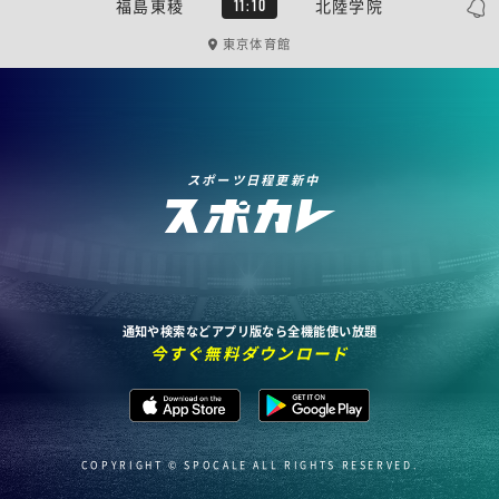
福島東稜
北陸学院
11:10
東京体育館
スポーツ日程更新中
通知や検索などアプリ版なら全機能使い放題
今すぐ無料ダウンロード
COPYRIGHT © SPOCALE ALL RIGHTS RESERVED.