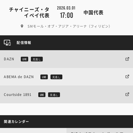
2026.03.01
チャイニーズ・タ
中国代表
17:00
イペイ代表
SMモール・オブ・アジア・アリーナ（フィリピン）
配信情報
DAZN
LIVE
見逃し
ABEMA de DAZN
LIVE
見逃し
Courtside 1891
LIVE
見逃し
関連カレンダー