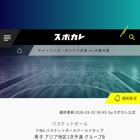
チャイニーズ・タイペイ代表 vs 中国代表
通知設定
最終更新
2026-03-01 00:45
byスポカレ公式
バスケットボール
FIBA バスケットボールワールドカップ
男子 アジア地区1次予選 グループB