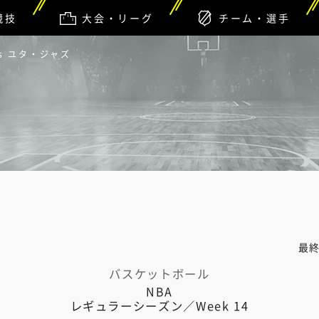
競技
大会・リーグ
チーム・選手
s ユタ・ジャズ
最
バスケットボール
NBA
レギュラーシーズン／Week 14