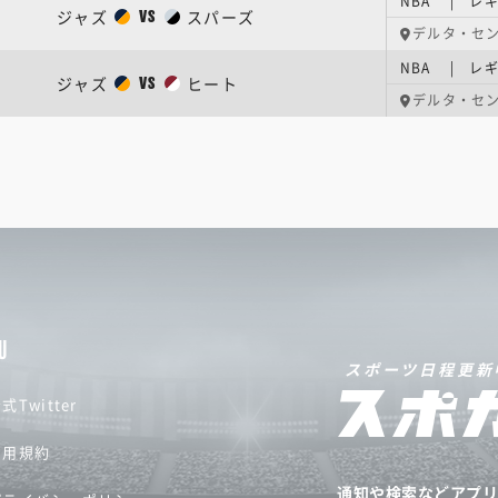
NBA | レギ
ジャズ
スパーズ
VS
デルタ・セ
NBA | レギ
ジャズ
ヒート
VS
デルタ・セ
U
スポーツ日程更新
式Twitter
利用規約
通知や検索などアプ