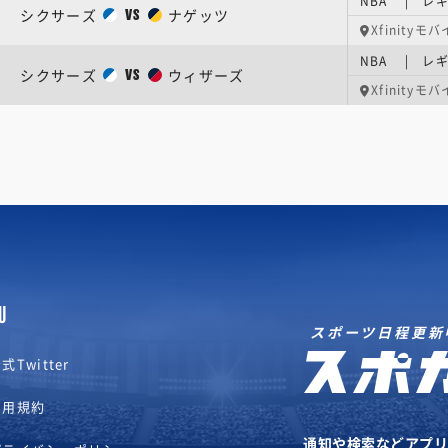
NBA | レギ
シクサーズ
ナゲッツ
VS
Xfinity
NBA | レギ
シクサーズ
ウィザーズ
VS
Xfinity
U
スポーツ日程更新
式Twitter
利用規約
通知や検索などアプ